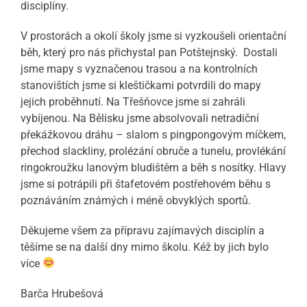
disciplíny.
V prostorách a okolí školy jsme si vyzkoušeli orientační
běh, který pro nás přichystal pan Potštejnský. Dostali
jsme mapy s vyznačenou trasou a na kontrolních
stanovištích jsme si kleštičkami potvrdili do mapy
jejich proběhnutí. Na Třešňovce jsme si zahráli
vybíjenou. Na Bělisku jsme absolvovali netradiční
překážkovou dráhu – slalom s pingpongovým míčkem,
přechod slackliny, prolézání obruče a tunelu, provlékání
ringokroužku lanovým bludištěm a běh s nosítky. Hlavy
jsme si potrápili při štafetovém postřehovém běhu s
poznáváním známých i méně obvyklých sportů.
Děkujeme všem za přípravu zajímavých disciplín a
těšíme se na další dny mimo školu. Kéž by jich bylo
více
Barča Hrubešová