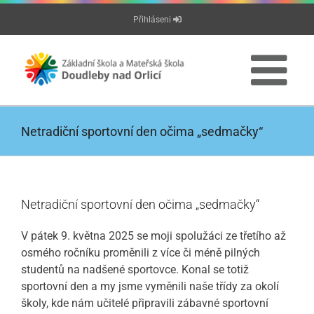
Přeskočit
Přihláseni
na
obsah
Netradiční sportovní den očima „sedmačky“
Netradiční sportovní den očima „sedmačky“
V pátek 9. května 2025 se moji spolužáci ze třetího až
osmého ročníku proměnili z více či méně pilných
studentů na nadšené sportovce. Konal se totiž
sportovní den a my jsme vyměnili naše třídy za okolí
školy, kde nám učitelé připravili zábavné sportovní