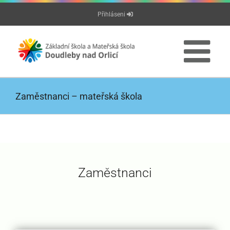
Přeskočit
Přihláseni
na
obsah
Zaměstnanci – mateřská škola
Zaměstnanci