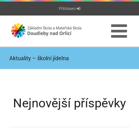
Přeskočit
Přihláseni
na
obsah
Aktuality – školní jídelna
Nejnovější příspěvky