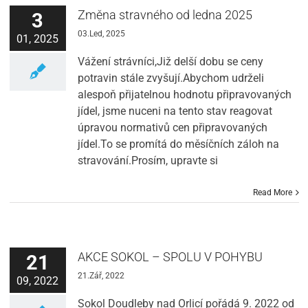
Změna stravného od ledna 2025
3
03.Led, 2025
01, 2025
Vážení strávníci,Již delší dobu se ceny
potravin stále zvyšují.Abychom udrželi
alespoň přijatelnou hodnotu připravovaných
jídel, jsme nuceni na tento stav reagovat
úpravou normativů cen připravovaných
jídel.To se promítá do měsíčních záloh na
stravování.Prosím, upravte si
Read More
AKCE SOKOL – SPOLU V POHYBU
21
21.Zář, 2022
09, 2022
Sokol Doudleby nad Orlicí pořádá 9. 2022 od