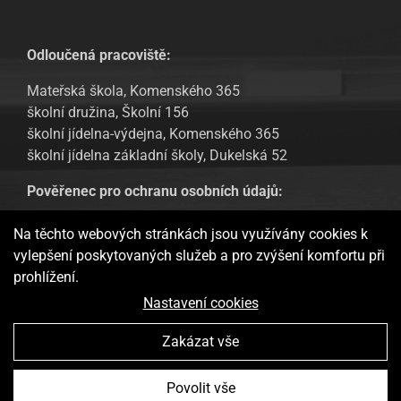
Odloučená pracoviště:
Mateřská škola, Komenského 365
školní družina, Školní 156
školní jídelna-výdejna, Komenského 365
školní jídelna základní školy, Dukelská 52
Pověřenec pro ochranu osobních údajů:
Tomáš Urban, email: tomas.urban@sofbit.cz
Na těchto webových stránkách jsou využívány cookies k
vylepšení poskytovaných služeb a pro zvýšení komfortu při
GDPR – Informování veřejnosti
prohlížení.
Webové stránky ukládají v souladu se zákony na vaše zařízení
Nastavení cookies
soubory, obecně nazývané cookies, potřebné pro fungování
webových stránek a pro analytické účely a v případě vašeho
Zakázat vše
souhlasu také pro možný retargeting. Používáním těchto
stránek s tím vyjadřujete souhlas.
Více informací
Základní škola a Mateřská škola Doudleby nad Orlicí Vytvořila
Povolit vše
Rozumím