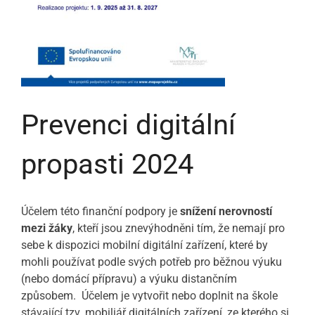
Prevenci digitální
propasti 2024
Účelem této finanční podpory je
snížení nerovností
mezi žáky
, kteří jsou znevýhodněni tím, že nemají pro
sebe k dispozici mobilní digitální zařízení, které by
mohli používat podle svých potřeb pro běžnou výuku
(nebo domácí přípravu) a výuku distančním
způsobem. Účelem je vytvořit nebo doplnit na škole
stávající tzv. mobiliář digitálních zařízení, ze kterého si