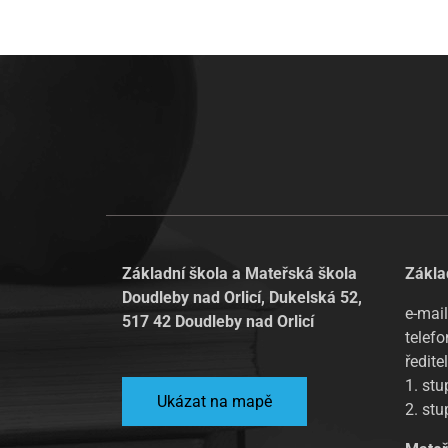
Základní škola a Mateřská škola
Zákla
Doudleby nad Orlicí, Dukelská 52,
e-mail
517 42 Doudleby nad Orlicí
telefo
ředite
1. st
Ukázat na mapě
2. st