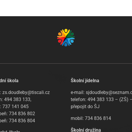
dní škola
Školní jídelna
: zs.doudleby@tiscali.cz
e-mail: sjdoudleby@seznam.
n: 494 383 133,
telefon: 494 383 133 – (ZŠ) 
l: 737 141 045
přepojit do ŠJ
upeň: 734 836 802
mobil: 734 836 814
upeň: 734 836 804
Školní družina