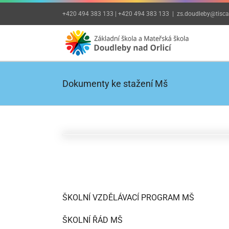
Přeskočit
+420 494 383 133 | +420 494 383 133
|
zs.doudleby@tiscal
na
obsah
Dokumenty ke stažení Mš
ŠKOLNÍ VZDĚLÁVACÍ PROGRAM MŠ
ŠKOLNÍ ŘÁD MŠ