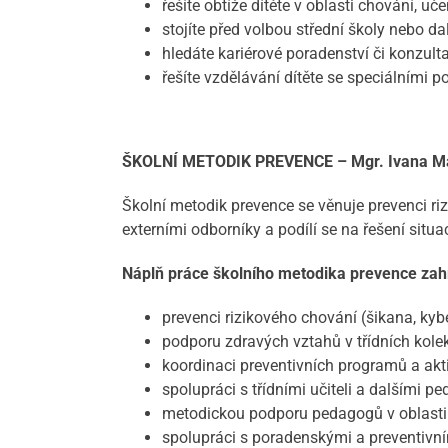
řešíte obtíže dítěte v oblasti chování, u
stojíte před volbou střední školy nebo dal
hledáte kariérové poradenství či konzult
řešíte vzdělávání dítěte se speciálními
ŠKOLNÍ METODIK PREVENCE – Mgr. Ivana M
Školní metodik prevence se věnuje prevenci riz
externími odborníky a podílí se na řešení situ
Náplň práce školního metodika prevence zah
prevenci rizikového chování (šikana, kyber
podporu zdravých vztahů v třídních kolek
koordinaci preventivních programů a aktiv
spolupráci s třídními učiteli a dalšími p
metodickou podporu pedagogů v oblasti
spolupráci s poradenskými a preventivní