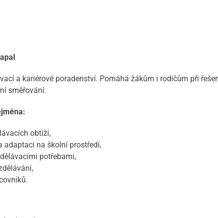
apal
cí a kariérové poradenství. Pomáhá žákům i rodičům při řešení 
sní směřování.
ejména:
ávacích obtíží,
 adaptaci na školní prostředí,
zdělávacími potřebami,
zdělávání,
covníků.