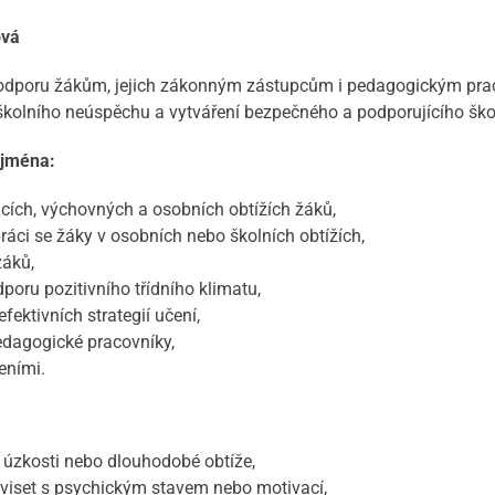
ová
odporu žákům, jejich zákonným zástupcům i pedagogickým prac
školního neúspěchu a vytváření bezpečného a podporujícího škol
ejména:
cích, výchovných a osobních obtížích žáků,
ráci se žáky v osobních nebo školních obtížích,
žáků,
odporu pozitivního třídního klimatu,
ektivních strategií učení,
dagogické pracovníky,
eními.
, úzkosti nebo dlouhodobé obtíže,
uviset s psychickým stavem nebo motivací,