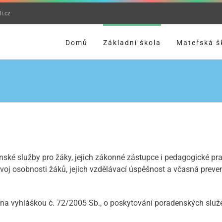
i.cz
Domů
Základní škola
Mateřská š
nské služby pro žáky, jejich zákonné zástupce i pedagogické pr
oj osobnosti žáků, jejich vzdělávací úspěšnost a včasná prevenc
jména vyhláškou č. 72/2005 Sb., o poskytování poradenských slu