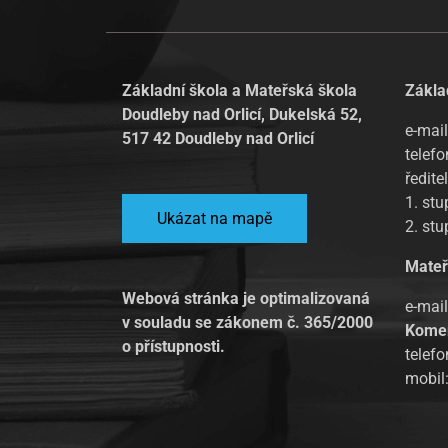
Základní škola a Mateřská škola
Zákla
Doudleby nad Orlicí, Dukelská 52,
e-mail
517 42 Doudleby nad Orlicí
telefo
ředite
1. st
Ukázat na mapě
2. st
Mateř
Webová stránka je optimalizovaná
e-mai
v souladu se zákonem č. 365/2000
Kome
o přístupnosti.
telef
mobil