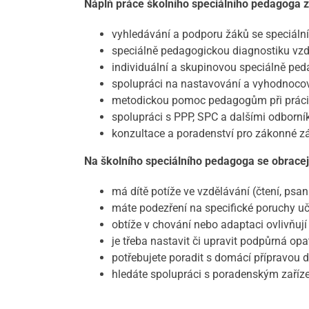
Náplň práce školního speciálního pedagoga 
vyhledávání a podporu žáků se speciáln
speciálně pedagogickou diagnostiku vzd
individuální a skupinovou speciálně ped
spolupráci na nastavování a vyhodnocov
metodickou pomoc pedagogům při práci 
spolupráci s PPP, SPC a dalšími odborník
konzultace a poradenství pro zákonné z
Na školního speciálního pedagoga se obracej
má dítě potíže ve vzdělávání (čtení, psa
máte podezření na specifické poruchy uč
obtíže v chování nebo adaptaci ovlivňují š
je třeba nastavit či upravit podpůrná op
potřebujete poradit s domácí přípravou dí
hledáte spolupráci s poradenským zaříz