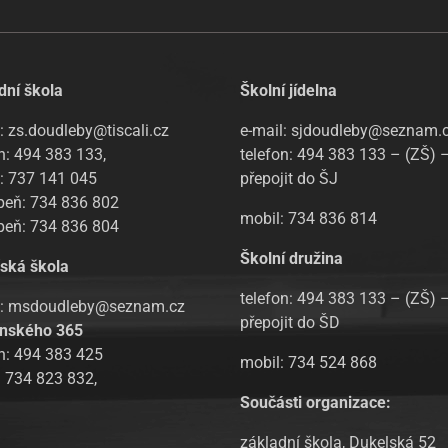
dní škola
Školní jídelna
: zs.doudleby@tiscali.cz
e-mail: sjdoudleby@seznam.
n: 494 383 133,
telefon: 494 383 133 – (ZŠ) 
l: 737 141 045
přepojit do ŠJ
upeň: 734 836 802
mobil: 734 836 814
upeň: 734 836 804
Školní družina
ská škola
telefon: 494 383 133 – (ZŠ) 
l: msdoudleby@seznam.cz
přepojit do ŠD
nského 365
on: 494 383 425
mobil: 734 524 868
: 734 823 832,
Součásti organizace:
základní škola, Dukelská 52