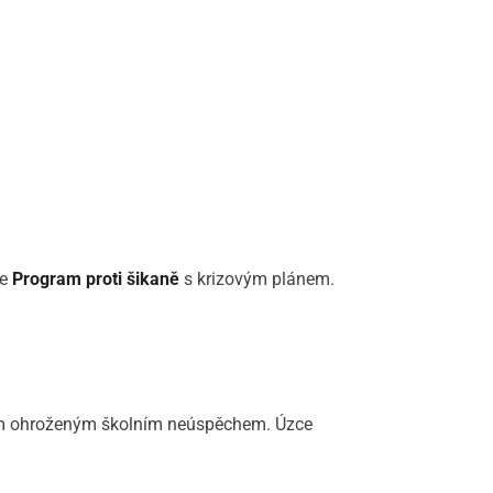
je
Program proti šikaně
s krizovým plánem.
kům ohroženým školním neúspěchem. Úzce