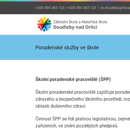
Přeskočit
+420 494 383 133 | +420 494 383 133
|
zs.doudleby@tiscal
na
obsah
Poradenské služby ve škole
Školní poradenské pracoviště (ŠPP)
Školní poradenské pracoviště zajišťuje porade
zdravého a bezpečného školního prostředí, rozv
oblasti duševního zdraví.
Činnost ŠPP se řídí platnou legislativou, ze
zařízeních, ve znění pozdějších předpisů.