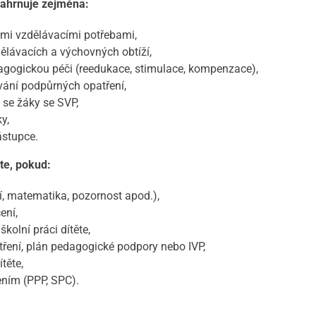
zahrnuje zejména:
ími vzdělávacími potřebami,
ělávacích a výchovných obtíží,
agogickou péči (reedukace, stimulace, kompenzace),
ání podpůrných opatření,
se žáky se SVP,
y,
ástupce.
te, pokud:
ní, matematika, pozornost apod.),
ení,
kolní práci dítěte,
atření, plán pedagogické podpory nebo IVP,
těte,
ením (PPP, SPC).