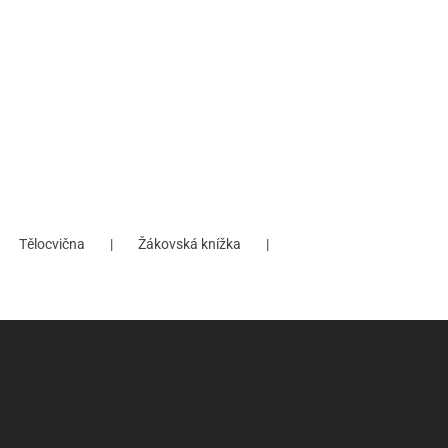
Tělocvična
Žákovská knížka