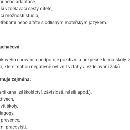
čení nebo adaptace,
ší vzdělávací cesty dítěte,
aci možností studia,
 potřebami nebo dítěte s odlišným mateřským jazykem.
achačová
ikového chování a podporuje pozitivní a bezpečné klima školy. S
ací, které mohou negativně ovlivnit vztahy a vzdělávání žáků.
rnuje zejména:
šikana, záškoláctví, závislosti, násilí apod.),
tivech,
it školy,
edagogy,
 prevence,
mi pracovišti.