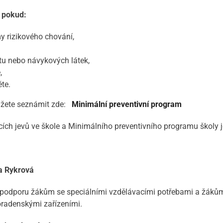
 pokud:
y rizikového chování,
etu nebo návykových látek,
,
te.
ůžete seznámit zde:
Minimální preventivní program
ích jevů ve škole a Minimálního preventivního programu školy 
a Rykrová
u podporu žákům se speciálními vzdělávacími potřebami a žá
oradenskými zařízeními.