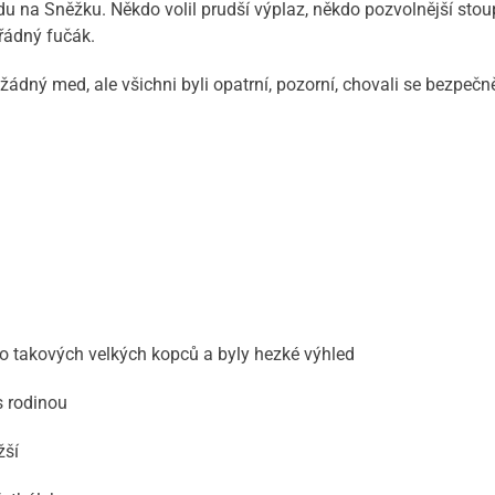
 na Sněžku. Někdo volil prudší výplaz, někdo pozvolnější stoup
řádný fučák.
ný med, ale všichni byli opatrní, pozorní, chovali se bezpečně,
 do takových velkých kopců a byly hezké výhled
s rodinou
žší