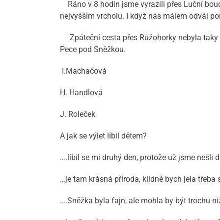
Ráno v 8 hodin jsme vyrazili přes Luční boudu
nejvyšším vrcholu. I když nás málem odvál po
Zpáteční cesta přes Růžohorky nebyla taky žád
Pece pod Sněžkou.
I.Machačová
H. Handlová
J. Roleček
A jak se výlet líbil dětem?
….líbil se mi druhý den, protože už jsme nešli
…je tam krásná příroda, klidně bych jela třeba 
….Sněžka byla fajn, ale mohla by být trochu ni