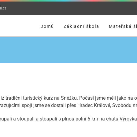
i.cz
Domů
Základní škola
Mateřská š
ž tradiční turistický kurz na Sněžku. Počasí jsme měli jako na o
avazujícími spoji jsme se dostali přes Hradec Králové, Svobodu
pali a stoupali a stoupali s plnou polní 6 km na chatu Výrovka