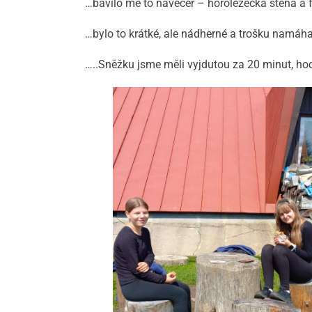
…bavilo mě to navečer – horolezecká stěna a 
…bylo to krátké, ale nádherné a trošku namáhav
…..Sněžku jsme měli vyjdutou za 20 minut, hodn