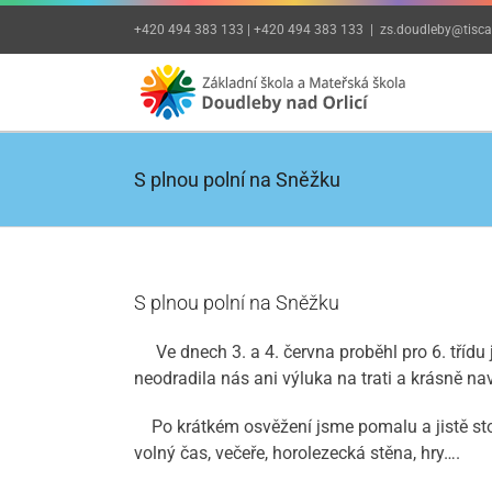
Přeskočit
+420 494 383 133 | +420 494 383 133
|
zs.doudleby@tiscal
na
obsah
S plnou polní na Sněžku
S plnou polní na Sněžku
Ve dnech 3. a 4. června proběhl pro 6. třídu ji
neodradila nás ani výluka na trati a krásně n
Po krátkém osvěžení jsme pomalu a jistě stou
volný čas, večeře, horolezecká stěna, hry….