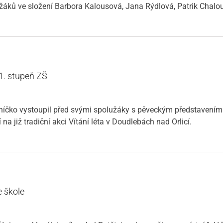
 žáků ve složení Barbora Kalousová, Jana Rýdlová, Patrik Chalou
1. stupeň ZŠ
uníčko vystoupil před svými spolužáky s pěveckým představením
na již tradiční akci Vítání léta v Doudlebách nad Orlicí.
e škole