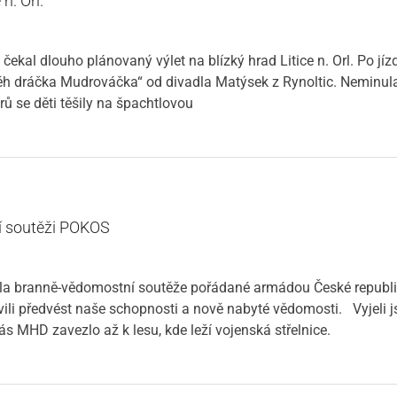
n. Orl.
 čekal dlouho plánovaný výlet na blízký hrad Litice n. Orl. Po jíz
ěh dráčka Mudrováčka“ od divadla Matýsek z Rynoltic. Neminula
 se děti těšily na špachtlovou
í soutěži POKOS
kola branně-vědomostní soutěže pořádané armádou České republik
vili předvést naše schopnosti a nově nabyté vědomosti. Vyjeli j
s MHD zavezlo až k lesu, kde leží vojenská střelnice.