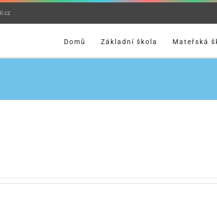
i.cz
Domů
Základní škola
Mateřská š