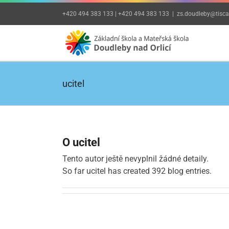
Přeskočit
+420 494 383 133 | +420 494 383 133
|
zs.doudleby@tiscal
na
obsah
ucitel
O
ucitel
Tento autor ještě nevyplnil žádné detaily.
So far ucitel has created 392 blog entries.