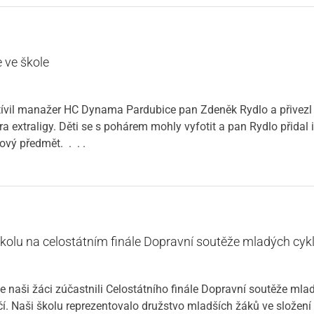
 ve škole
vštívil manažer HC Dynama Pardubice pan Zdeněk Rydlo a přiv
tra extraligy. Děti se s pohárem mohly vyfotit a pan Rydlo přidal
ový předmět. . . .
 školu na celostátním finále Dopravní soutěže mladých cykl
 naši žáci zúčastnili Celostátního finále Dopravní soutěže mlad
 Naši školu reprezentovalo družstvo mladších žáků ve složení B