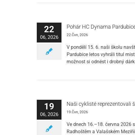
Pohár HC Dynama Pardubice
22
22.Čvn, 2026
06, 2026
V pondělí 15. 6. naši školu na
Pardubice letos vyhráli titul mis
možnost si odnést i drobný dárk
Naši cyklisté reprezentovali
19
19.Čvn, 2026
06, 2026
Ve dnech 16.–18. června 2026 se
Radhoštěm a Valašském Meziříčí.