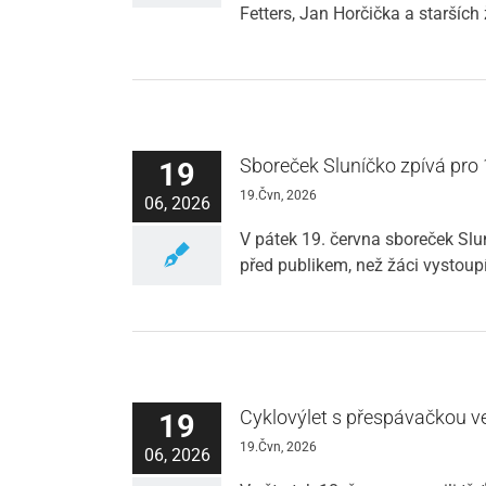
Fetters, Jan Horčička a starších
Sboreček Sluníčko zpívá pro 
19
19.Čvn, 2026
06, 2026
V pátek 19. června sboreček Sl
před publikem, než žáci vystoupí 
Cyklovýlet s přespávačkou v
19
19.Čvn, 2026
06, 2026