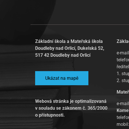
Základní škola a Mateřská škola
Zákla
Doudleby nad Orlicí, Dukelská 52,
e-mail
517 42 Doudleby nad Orlicí
telefo
ředite
1. st
Ukázat na mapě
2. st
Mateř
Webová stránka je optimalizovaná
e-mai
v souladu se zákonem č. 365/2000
Kome
o přístupnosti.
telef
mobil