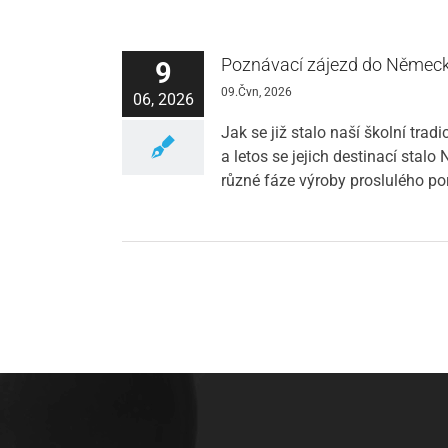
Poznávací zájezd do Němec
9
09.Čvn, 2026
06, 2026
Jak se již stalo naší školní trad
a letos se jejich destinací stal
různé fáze výroby proslulého p