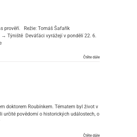
e nás prověří. Režie: Tomáš Šafařík
c → Týniště Deváťáci vyrážejí v pondělí 22. 6.
e
Čtěte dále
anem doktorem Roubínkem. Tématem byl život v
i určité povědomí o historických událostech, o
v
Čtěte dále