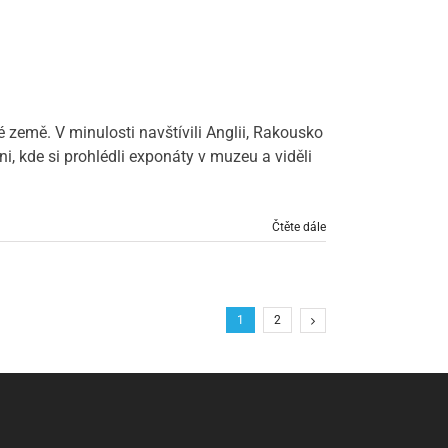
ké země. V minulosti navštívili Anglii, Rakousko
ni, kde si prohlédli exponáty v muzeu a viděli
Čtěte dále
1
2