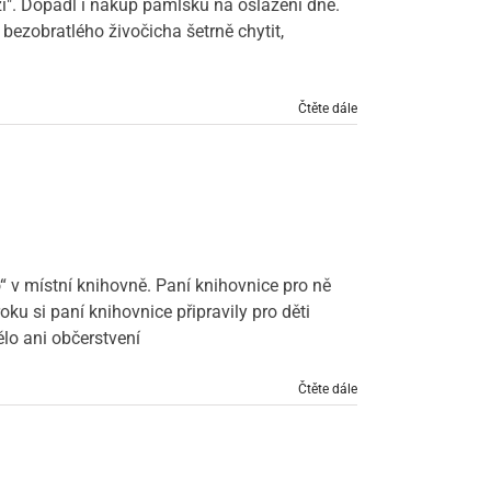
láži". Dopadl i nákup pamlsků na oslazení dne.
bezobratlého živočicha šetrně chytit,
Čtěte dále
“ v místní knihovně. Paní knihovnice pro ně
oku si paní knihovnice připravily pro děti
lo ani občerstvení
Čtěte dále