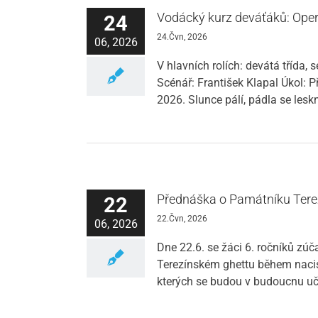
Vodácký kurz deváťáků: Oper
24
24.Čvn, 2026
06, 2026
V hlavních rolích: devátá třída, 
Scénář: František Klapal Úkol: P
2026. Slunce pálí, pádla se les
Přednáška o Památníku Tere
22
22.Čvn, 2026
06, 2026
Dne 22.6. se žáci 6. ročníků z
Terezínském ghettu během nacisti
kterých se budou v budoucnu uči