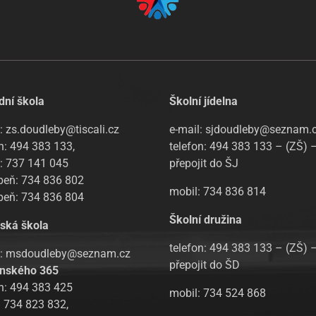
dní škola
Školní jídelna
: zs.doudleby@tiscali.cz
e-mail: sjdoudleby@seznam.
n: 494 383 133,
telefon: 494 383 133 – (ZŠ) 
l: 737 141 045
přepojit do ŠJ
upeň: 734 836 802
mobil: 734 836 814
upeň: 734 836 804
Školní družina
ská škola
telefon: 494 383 133 – (ZŠ) 
l: msdoudleby@seznam.cz
přepojit do ŠD
nského 365
on: 494 383 425
mobil: 734 524 868
: 734 823 832,