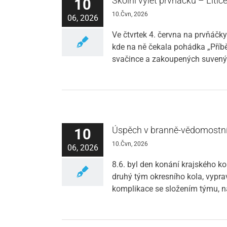
Školní výlet prvňáčků – Litice 
10
10.Čvn, 2026
06, 2026
Ve čtvrtek 4. června na prvňáčky
kde na ně čekala pohádka „Příb
svačince a zakoupených suvenýrů
Úspěch v branně-vědomostn
10
10.Čvn, 2026
06, 2026
8.6. byl den konání krajského 
druhý tým okresního kola, vypra
komplikace se složením týmu, ná