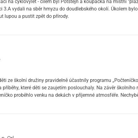
řeťáci na cyklovýlet - cílem byl Potštejn a koupačka na místní "p
ci 3.A vydali na sběr hmyzu do doudlebského okolí. Úkolem bylo 
 lupou a pustit zpět do přírody.
ě
ěti ze školní družiny pravidelně účastnily programu „Počteníčko
 příběhy, které děti se zaujetím poslouchaly. Na závěr školního r
teníčko proběhlo venku na dekách v příjemné atmosféře. Nechybě