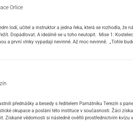
ace Orlice
sedm lodí, učitel a instruktor a jedna řeka, která se rozhodla, ž
řežít. Dopádlovat. A ideálně se u toho neutopit. Mise 1: Kostele
knou a první vlnky vypadají nevinně. Až moc nevinně. „Tohle bud
zín
účastnili přednášky a besedy s ředitelem Památníku Terezín s p
cké okupace a poslání této instituce v současnosti. Žáci získal
t. Získané vědomosti si následně ověřili prostřednictvím kvízu 