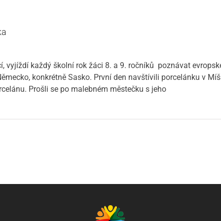
ka
icí, vyjíždí každý školní rok žáci 8. a 9. ročníků poznávat evrops
o Německo, konkrétně Sasko. První den navštívili porcelánku v Míš
orcelánu. Prošli se po malebném městečku s jeho