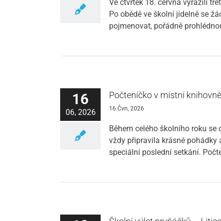
Ve čtvrtek 18. června vyrazili t
Po obědě ve školní jídelně se žá
pojmenovat, pořádně prohlédnout
Počteníčko v místní knihovn
16
16.Čvn, 2026
06, 2026
Během celého školního roku se d
vždy připravila krásné pohádky a
speciální poslední setkání. Poč