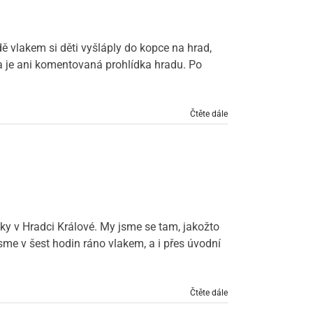
dě vlakem si děti vyšláply do kopce na hrad,
 je ani komentovaná prohlídka hradu. Po
Čtěte dále
y v Hradci Králové. My jsme se tam, jakožto
sme v šest hodin ráno vlakem, a i přes úvodní
Čtěte dále