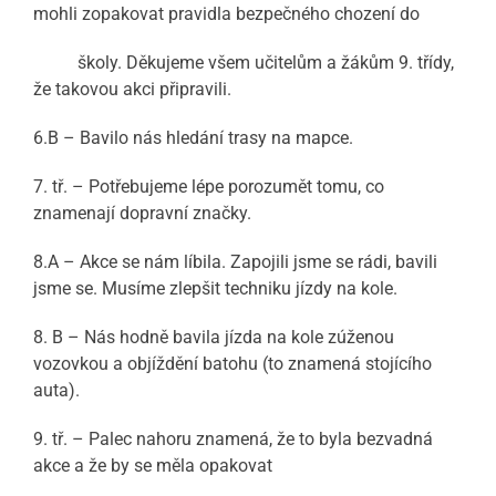
mohli zopakovat pravidla bezpečného chození do
školy. Děkujeme všem učitelům a žákům 9. třídy,
že takovou akci připravili.
6.B – Bavilo nás hledání trasy na mapce.
7. tř. – Potřebujeme lépe porozumět tomu, co
znamenají dopravní značky.
8.A – Akce se nám líbila. Zapojili jsme se rádi, bavili
jsme se. Musíme zlepšit techniku jízdy na kole.
8. B – Nás hodně bavila jízda na kole zúženou
vozovkou a objíždění batohu (to znamená stojícího
auta).
9. tř. – Palec nahoru znamená, že to byla bezvadná
akce a že by se měla opakovat