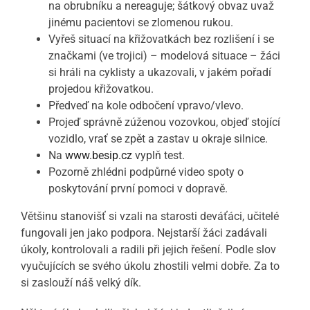
na obrubníku a nereaguje; šátkový obvaz uvaž
jinému pacientovi se zlomenou rukou.
Vyřeš situací na křižovatkách bez rozlišení i se
značkami (ve trojici) – modelová situace – žáci
si hráli na cyklisty a ukazovali, v jakém pořadí
projedou křižovatkou.
Předveď na kole odbočení vpravo/vlevo.
Projeď správně zúženou vozovkou, objeď stojící
vozidlo, vrať se zpět a zastav u okraje silnice.
Na
www.besip.cz
vyplň test.
Pozorně zhlédni podpůrné video spoty o
poskytování první pomoci v dopravě.
Většinu stanovišť si vzali na starosti deváťáci, učitelé
fungovali jen jako podpora. Nejstarší žáci zadávali
úkoly, kontrolovali a radili při jejich řešení. Podle slov
vyučujících se svého úkolu zhostili velmi dobře. Za to
si zaslouží náš velký dík.