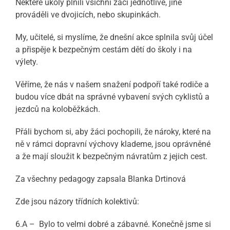
Některé úkoly plnili všichni žáci jednotlivě, jiné
prováděli ve dvojicích, nebo skupinkách.
My, učitelé, si myslíme, že dnešní akce splnila svůj účel
a přispěje k bezpečným cestám dětí do školy i na
výlety.
Věříme, že nás v našem snažení podpoří také rodiče a
budou více dbát na správné vybavení svých cyklistů a
jezdců na koloběžkách.
Přáli bychom si, aby žáci pochopili, že nároky, které na
ně v rámci dopravní výchovy klademe, jsou oprávněné
a že mají sloužit k bezpečným návratům z jejich cest.
Za všechny pedagogy zapsala Blanka Drtinová
Zde jsou názory třídních kolektivů:
6.A – Bylo to velmi dobré a zábavné. Konečně jsme si