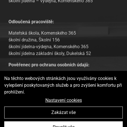
školní jídelna – výdejna, Komenského 365
Odloučená pracoviště:
Mateřská škola, Komenského 365
školní družina, Školní 156
školní jídelna-výdejna, Komenského 365
školní jídelna základní školy, Dukelská 52
Pověřenec pro ochranu osobních údajů:
Tomáš Urban, email: tomas.urban@sofbit.cz
Na těchto webových stránkách jsou využívány cookies k
vylepšení poskytovaných služeb a pro zvýšení komfortu při
GDPR – Informování veřejnosti
prohlížení.
Webové stránky ukládají v souladu se zákony na vaše zařízení
Nastavení cookies
soubory, obecně nazývané cookies, potřebné pro fungování
webových stránek a pro analytické účely a v případě vašeho
Zakázat vše
souhlasu také pro možný retargeting. Používáním těchto
stránek s tím vyjadřujete souhlas.
Více informací
Základní škola a Mateřská škola Doudleby nad Orlicí Vytvořila