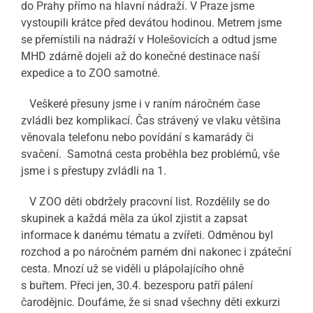
do Prahy přímo na hlavní nádraží. V Praze jsme
vystoupili krátce před devátou hodinou. Metrem jsme
se přemístili na nádraží v Holešovicích a odtud jsme
MHD zdárně dojeli až do konečné destinace naší
expedice a to ZOO samotné.
Veškeré přesuny jsme i v raním náročném čase
zvládli bez komplikací. Čas strávený ve vlaku většina
věnovala telefonu nebo povídání s kamarády či
svačení. Samotná cesta proběhla bez problémů, vše
jsme i s přestupy zvládli na 1.
V ZOO děti obdržely pracovní list. Rozdělily se do
skupinek a každá měla za úkol zjistit a zapsat
informace k danému tématu a zvířeti. Odměnou byl
rozchod a po náročném parném dni nakonec i zpáteční
cesta. Mnozí už se viděli u plápolajícího ohně
s buřtem. Přeci jen, 30.4. bezesporu patří pálení
čarodějnic. Doufáme, že si snad všechny děti exkurzi