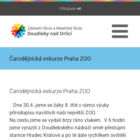
Přeskočit
Přihláseni
na
obsah
Čarodějnická exkurze Praha ZOO
Čarodějnická exkurze Praha ZOO
Dne 30.4. jsme se žáky 8. tříd v rámci výuky
přírodopisu navštívili naši největší ZOO.
Na cestu jsme se vydali brzy ráno vlakem. V 6 hodin
jsme vyrazili z Doudlebského nádraží směr přestupní
stanice Hradec Králové a po té dále rychlíkem svištěli