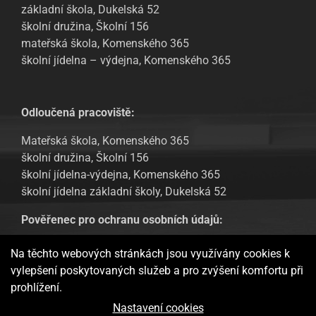
základní škola, Dukelská 52
školní družina, Školní 156
mateřská škola, Komenského 365
školní jídelna – výdejna, Komenského 365
Odloučená pracoviště:
Mateřská škola, Komenského 365
školní družina, Školní 156
školní jídelna-výdejna, Komenského 365
školní jídelna základní školy, Dukelská 52
Pověřenec pro ochranu osobních údajů:
Tomáš Urban, email: tomas.urban@sofbit.cz
Na těchto webových stránkách jsou využívány cookies k
vylepšení poskytovaných služeb a pro zvýšení komfortu při
GDPR – Informování veřejnosti
prohlížení.
Webové stránky ukládají v souladu se zákony na vaše zařízení
Nastavení cookies