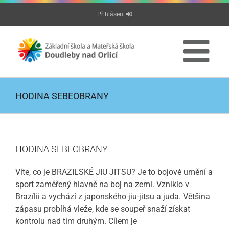
Přeskočit
Přihláseni
na
obsah
HODINA SEBEOBRANY
HODINA SEBEOBRANY
Víte, co je BRAZILSKÉ JIU JITSU? Je to bojové umění a
sport zaměřený hlavně na boj na zemi. Vzniklo v
Brazílii a vychází z japonského jiu-jitsu a juda. Většina
zápasu probíhá vleže, kde se soupeř snaží získat
kontrolu nad tím druhým. Cílem je