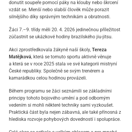
donutit soupeře pomocí páky na klouby nebo škrcení
vzdát se. Menší nebo slabší člověk může porazit
silnějšího díky správným technikám a obratnosti.
Žáci 7.–9. třídy měli 20. 4. 2026 jedinečnou příležitost
zúčastnit se ukázkové hodiny brazilského jiu-jitsu.
Akci zprostředkovala žákyně naší školy,
Tereza
Matějková
,
která se tomuto sportu aktivně věnuje
a která se v roce 2025 stala ve své kategorii mistryní
České republiky. Společně se svým trenérem a
kamarádkou celou hodinou provázeli.
Během programu se žáci seznámili se základními
principy tohoto bojového umění a pod odborným
vedením si mohli některé techniky sami vyzkoušet.
Praktická část byla nejen zábavná, ale také přínosná z
hlediska rozvoje pohybových dovedností i spolupráce.