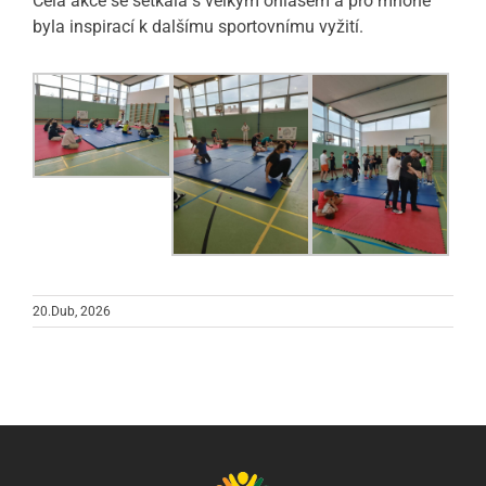
Celá akce se setkala s velkým ohlasem a pro mnohé
byla inspirací k dalšímu sportovnímu vyžití.
20.Dub, 2026