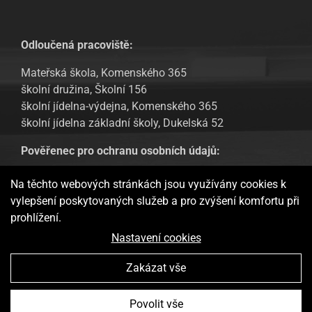
Odloučená pracoviště:
Mateřská škola, Komenského 365
školní družina, Školní 156
školní jídelna-výdejna, Komenského 365
školní jídelna základní školy, Dukelská 52
Pověřenec pro ochranu osobních údajů:
Tomáš Urban, email: tomas.urban@sofbit.cz
Na těchto webových stránkách jsou využívány cookies k
vylepšení poskytovaných služeb a pro zvýšení komfortu při
GDPR – Informování veřejnosti
prohlížení.
Webové stránky ukládají v souladu se zákony na vaše zařízení
Nastavení cookies
soubory, obecně nazývané cookies, potřebné pro fungování
webových stránek a pro analytické účely a v případě vašeho
Zakázat vše
souhlasu také pro možný retargeting. Používáním těchto
stránek s tím vyjadřujete souhlas.
Více informací
Základní škola a Mateřská škola Doudleby nad Orlicí Vytvořila
Povolit vše
Rozumím