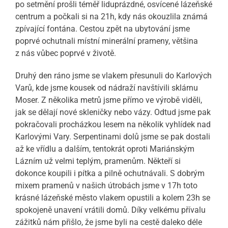
po setmění prošli téměř liduprázdné, osvícené lázeňské
centrum a počkali si na 21h, kdy nás okouzlila známá
zpívající fontána. Cestou zpět na ubytování jsme
poprvé ochutnali místní minerální prameny, většina
z nás vůbec poprvé v životě.
Druhý den ráno jsme se vlakem přesunuli do Karlových
Varů, kde jsme kousek od nádraží navštívili sklárnu
Moser. Z několika metrů jsme přímo ve výrobě viděli,
jak se dělají nové skleničky nebo vázy. Odtud jsme pak
pokračovali procházkou lesem na několik vyhlídek nad
Karlovými Vary. Serpentinami dolů jsme se pak dostali
až ke vřídlu a dalším, tentokrát oproti Mariánským
Lázním už velmi teplým, pramenům. Někteří si
dokonce koupili i pítka a pilně ochutnávali. S dobrým
mixem pramenů v našich útrobách jsme v 17h toto
krásné lázeňské město vlakem opustili a kolem 23h se
spokojeně unavení vrátili domů. Díky velkému přívalu
zážitků nám přišlo, že jsme byli na cestě daleko déle