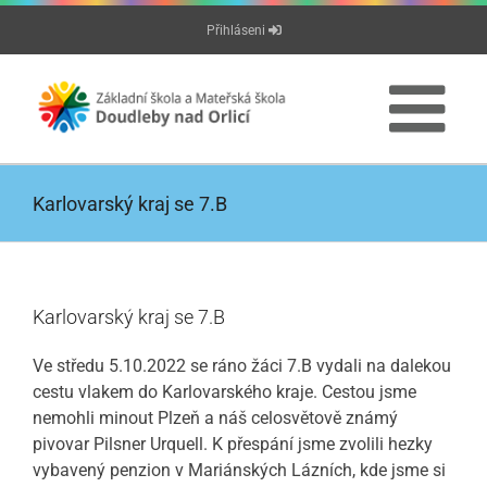
Přeskočit
Přihláseni
na
obsah
Karlovarský kraj se 7.B
Karlovarský kraj se 7.B
Ve středu 5.10.2022 se ráno žáci 7.B vydali na dalekou
cestu vlakem do Karlovarského kraje. Cestou jsme
nemohli minout Plzeň a náš celosvětově známý
pivovar Pilsner Urquell. K přespání jsme zvolili hezky
vybavený penzion v Mariánských Lázních, kde jsme si