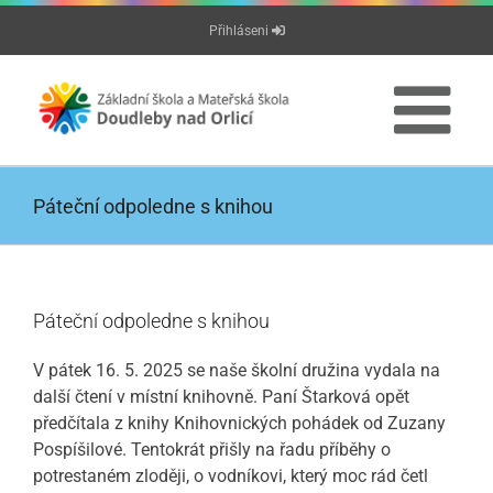
Přeskočit
Přihláseni
na
obsah
Páteční odpoledne s knihou
Páteční odpoledne s knihou
V pátek 16. 5. 2025 se naše školní družina vydala na
další čtení v místní knihovně. Paní Štarková opět
předčítala z knihy Knihovnických pohádek od Zuzany
Pospíšilové. Tentokrát přišly na řadu příběhy o
potrestaném zloději, o vodníkovi, který moc rád četl