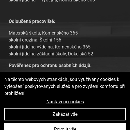
Odloučená pracoviště:
Mateřská škola, Komenského 365
školní družina, Školní 156
školní jídelna-výdejna, Komenského 365
školní jídelna základní školy, Dukelská 52
Pověřenec pro ochranu osobních údajů:
Tomáš Urban, email: tomas.urban@sofbit.cz
Na těchto webových stránkách jsou využívány cookies k
vylepšení poskytovaných služeb a pro zvýšení komfortu při
GDPR – Informování veřejnosti
prohlížení.
Webové stránky ukládají v souladu se zákony na vaše zařízení
Nastavení cookies
soubory, obecně nazývané cookies, potřebné pro fungování
webových stránek a pro analytické účely a v případě vašeho
Zakázat vše
souhlasu také pro možný retargeting. Používáním těchto
stránek s tím vyjadřujete souhlas.
Více informací
Základní škola a Mateřská škola Doudleby nad Orlicí Vytvořila
Povolit vše