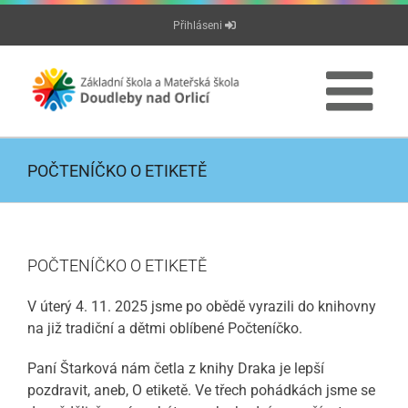
Přeskočit
Přihláseni
na
obsah
POČTENÍČKO O ETIKETĚ
POČTENÍČKO O ETIKETĚ
V úterý 4. 11. 2025 jsme po obědě vyrazili do knihovny
na již tradiční a dětmi oblíbené Počteníčko.
Paní Štarková nám četla z knihy Draka je lepší
pozdravit, aneb, O etiketě. Ve třech pohádkách jsme se