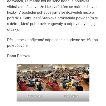
dozvěděli, že máme být na sebe hodní a používat
vlídná a milá slova, že i ke zvířátkům se máme chovat
hezky. V poslední pohádce jsme se dozvěděli něco o
pořádku. Četbu paní Štarková prokládala povídáním si
s dětmi, které pohotově reagovaly a odpovídaly na její
otázky.
Děkujeme za příjemné odpoledne a budeme se těšit na
pokračování.
Dana Petrová
Počteníčko
Počteníčko