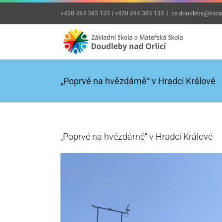
Přeskočit
+420 494 383 133 | +420 494 383 133
|
zs.doudleby@tiscal
na
obsah
„Poprvé na hvězdárně“ v Hradci Králové
„Poprvé na hvězdárně“ v Hradci Králové