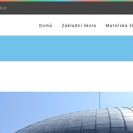
i.cz
Domů
Základní škola
Mateřská š