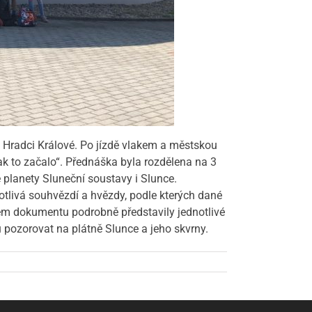
 Hradci Králové. Po jízdě vlakem a městskou
ak to začalo“. Přednáška byla rozdělena na 3
é planety Sluneční soustavy i Slunce.
notlivá souhvězdí a hvězdy, podle kterých dané
ém dokumentu podrobně představily jednotlivé
 pozorovat na plátně Slunce a jeho skvrny.