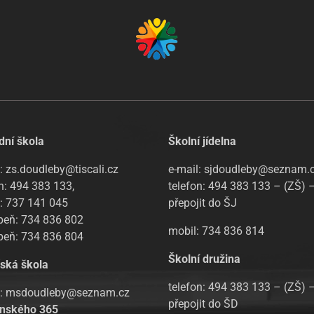
dní škola
Školní jídelna
: zs.doudleby@tiscali.cz
e-mail: sjdoudleby@seznam.
n: 494 383 133,
telefon: 494 383 133 – (ZŠ) 
l: 737 141 045
přepojit do ŠJ
upeň: 734 836 802
mobil: 734 836 814
upeň: 734 836 804
Školní družina
ská škola
telefon: 494 383 133 – (ZŠ) 
l: msdoudleby@seznam.cz
přepojit do ŠD
nského 365