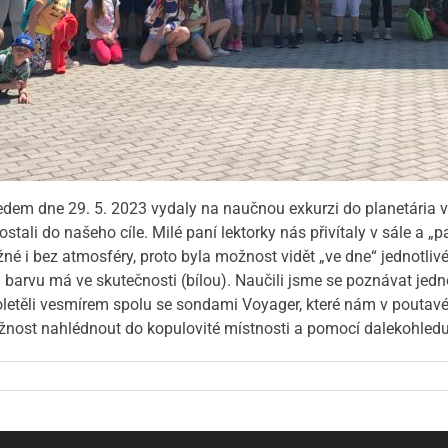
edem dne 29. 5. 2023 vydaly na naučnou exkurzi do planetária v
ali do našeho cíle. Milé paní lektorky nás přivítaly v sále a „p
né i bez atmosféry, proto byla možnost vidět „ve dne“ jednotliv
u barvu má ve skutečnosti (bílou). Naučili jsme se poznávat jed
letěli vesmírem spolu se sondami Voyager, které nám v poutav
ožnost nahlédnout do kopulovité místnosti a pomocí dalekohledu