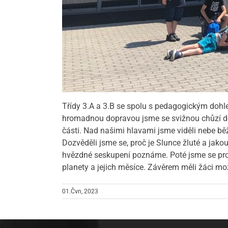
Třídy 3.A a 3.B se spolu s pedagogickým dohl
hromadnou dopravou jsme se svižnou chůzí dost
části. Nad našimi hlavami jsme viděli nebe běž
Dozvěděli jsme se, proč je Slunce žluté a jako
hvězdné seskupení poznáme. Poté jsme se pro
planety a jejich měsíce. Závěrem měli žáci m
01.Čvn, 2023