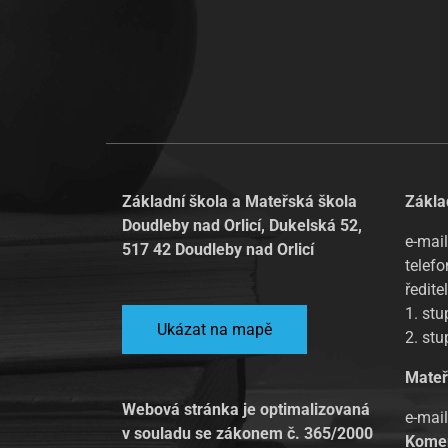
Základní škola a Mateřská škola
Zákla
Doudleby nad Orlicí, Dukelská 52,
e-mail
517 42 Doudleby nad Orlicí
telefo
ředite
1. st
Ukázat na mapě
2. st
Mateř
Webová stránka je optimalizovaná
e-mai
v souladu se zákonem č. 365/2000
Kome