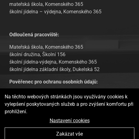
mateřská škola, Komenského 365
školní jídelna – výdejna, Komenského 365
Odloučená pracoviště:
Mateřská škola, Komenského 365
školní družina, Školní 156
školní jídelna-výdejna, Komenského 365
školní jídelna základní školy, Dukelská 52
Pověřenec pro ochranu osobních údajů:
Tomáš Urban, email: tomas.urban@sofbit.cz
Na těchto webových stránkách jsou využívány cookies k
vylepšení poskytovaných služeb a pro zvýšení komfortu při
GDPR – Informování veřejnosti
prohlížení.
Webové stránky ukládají v souladu se zákony na vaše zařízení
Nastavení cookies
soubory, obecně nazývané cookies, potřebné pro fungování
webových stránek a pro analytické účely a v případě vašeho
Zakázat vše
souhlasu také pro možný retargeting. Používáním těchto