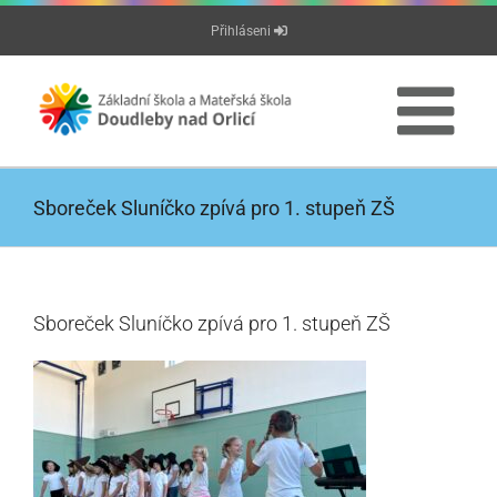
Přeskočit
Přihláseni
na
obsah
Sboreček Sluníčko zpívá pro 1. stupeň ZŠ
Sboreček Sluníčko zpívá pro 1. stupeň ZŠ