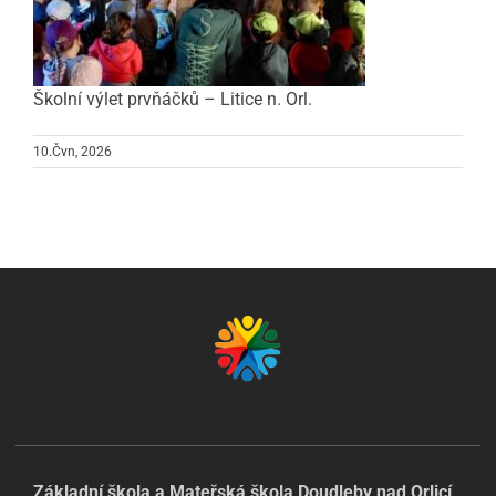
Školní výlet prvňáčků – Litice n. Orl.
10.Čvn, 2026
Základní škola a Mateřská škola Doudleby nad Orlicí,