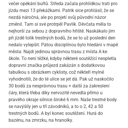
večer opékání buřtů. Středa začala prohlídkou trati pro
jízdu mezi 13 překážkami. Patrik sice prohlásil, že se
nezdá náročná, ale po projetí svůj původní názor
změnil. Tam si své protrpěl Pavlík. Děvčata měla to
nejhorší za sebou z dopravního hřiště. Naskákalo jim
při jízdě tolik trestných bodů, že se to už poslední den
nedalo vylepšit. Pátou disciplínou bylo hledání v mapě
města: Najdi jedinou správnou trasu z místa A ke
škole. To není těžké, kdyby některé soutěžící nespletla
dopravní značka průjezd zakázán s dodatkovou
tabulkou s obrázkem cyklisty, což někteří mylně
vyhodnotili, že do té ulice se jet dá. Pak už naskočilo
30 bodů za nesprávnou trasu + další za zakreslení
čáry, která třeba díky nervozitě nevedla přímo u
pravého okraje silnice široké 6 mm. Naše trestné body
se navýšily jen u tří závodníků, a to o 2, 42 a 50
trestných bodů. A byl konec soutěžení. Hurá do
bazénu, na zmrzku, na hranolky.