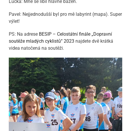
Lucka: Mně se líbil hlavně bazén.
Pavel: Nejjednodušší byl pro mě labyrint (mapa). Super
výlet!
PS: Na adrese
BESIP – Celostátní finále „Dopravní
soutěže mladých cyklistů“ 2023
najdete dvě krátká
videa natočená na soutěži.