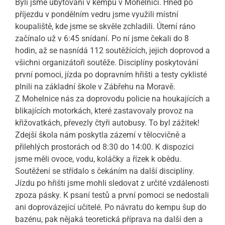
Byli jsme ubytovaní v kempu v Mohelnici. Hned po
příjezdu v pondělním vedru jsme využili místní
koupaliště, kde jsme se skvěle zchladili. Úterní ráno
začínalo už v 6:45 snídaní. Po ní jsme čekali do 8
hodin, až se nasnídá 112 soutěžících, jejich doprovod a
všichni organizátoři soutěže. Disciplíny poskytování
první pomoci, jízda po dopravním hřišti a testy cyklisté
plnili na základní škole v Zábřehu na Moravě.
Z Mohelnice nás za doprovodu policie na houkajících a
blikajících motorkách, které zastavovaly provoz na
křižovatkách, převezly čtyři autobusy. To byl zážitek!
Zdejší škola nám poskytla zázemí v tělocvičně a
přilehlých prostorách od 8:30 do 14:00. K dispozici
jsme měli ovoce, vodu, koláčky a řízek k obědu.
Soutěžení se střídalo s čekáním na další disciplíny.
Jízdu po hřišti jsme mohli sledovat z určité vzdálenosti
zpoza pásky. K psaní testů a první pomoci se nedostali
ani doprovázející učitelé. Po návratu do kempu šup do
bazénu, pak nějaká teoretická příprava na další den a