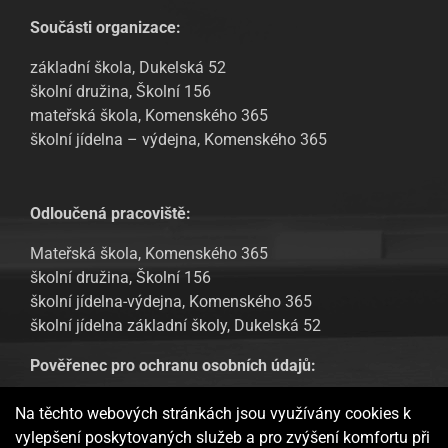
Součásti organizace:
základní škola, Dukelská 52
školní družina, Školní 156
mateřská škola, Komenského 365
školní jídelna – výdejna, Komenského 365
Odloučená pracoviště:
Mateřská škola, Komenského 365
školní družina, Školní 156
školní jídelna-výdejna, Komenského 365
školní jídelna základní školy, Dukelská 52
Pověřenec pro ochranu osobních údajů:
Tomáš Urban, email: tomas.urban@sofbit.cz
Na těchto webových stránkách jsou využívány cookies k
vylepšení poskytovaných služeb a pro zvýšení komfortu při
GDPR – Informování veřejnosti