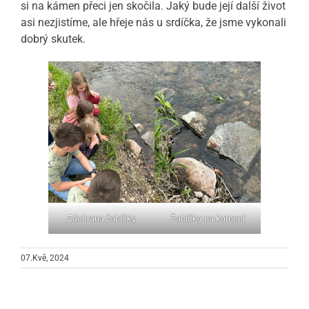
si na kámen přeci jen skočila. Jaký bude její další život
asi nezjistíme, ale hřeje nás u srdíčka, že jsme vykonali
dobrý skutek.
Záchrana žabičky
Žabička na kameni
07.Kvě, 2024