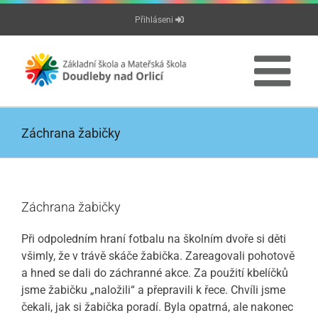
Přeskočit
Přihláseni
na
obsah
Záchrana žabičky
Záchrana žabičky
Při odpoledním hraní fotbalu na školním dvoře si děti
všimly, že v trávě skáče žabička. Zareagovali pohotově
a hned se dali do záchranné akce. Za použití kbelíčků
jsme žabičku „naložili“ a přepravili k řece. Chvíli jsme
čekali, jak si žabička poradí. Byla opatrná, ale nakonec