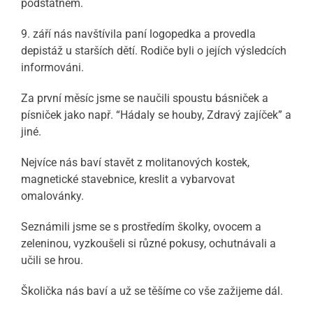
podstatném.
9. září nás navštívila paní logopedka a provedla
depistáž u starších dětí. Rodiče byli o jejích výsledcích
informováni.
Za první měsíc jsme se naučili spoustu básniček a
písniček jako např. “Hádaly se houby, Zdravý zajíček” a
jiné.
Nejvíce nás baví stavět z molitanových kostek,
magnetické stavebnice, kreslit a vybarvovat
omalovánky.
Seznámili jsme se s prostředím školky, ovocem a
zeleninou, vyzkoušeli si různé pokusy, ochutnávali a
učili se hrou.
Školička nás baví a už se těšíme co vše zažijeme dál.