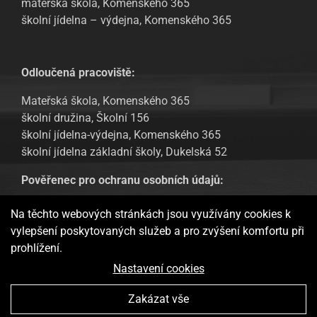
mateřská škola, Komenského 365
školní jídelna – výdejna, Komenského 365
Odloučená pracoviště:
Mateřská škola, Komenského 365
školní družina, Školní 156
školní jídelna-výdejna, Komenského 365
školní jídelna základní školy, Dukelská 52
Pověřenec pro ochranu osobních údajů:
Tomáš Urban, email: tomas.urban@sofbit.cz
Na těchto webových stránkách jsou využívány cookies k
vylepšení poskytovaných služeb a pro zvýšení komfortu při
GDPR – Informování veřejnosti
prohlížení.
Webové stránky ukládají v souladu se zákony na vaše zařízení
Nastavení cookies
soubory, obecně nazývané cookies, potřebné pro fungování
webových stránek a pro analytické účely a v případě vašeho
Zakázat vše
souhlasu také pro možný retargeting. Používáním těchto