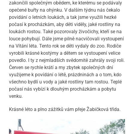
zakončili společným obědem, ke kterému se podávaly
opečené buřty na ohýnku. V dalším týdnu nás čekalo
povídání o letních loukách, a tak jsme využili hezké
počasí k procházkám, aby děti viděly, jaké rostliny na
loukách rostou. Také pozorovaly živočichy, kteří se na
louce pohybují. Dále jsme pilně nacvičovali vystoupení
na Vítání léta. Tento rok se děti vydaly do zoo. Rodiče
vyrobili krásné kostýmy a dětem se vystoupení velice
povedlo. I ty z nejmladších svědomitě zahrály svoji roli.
Červen se rychle krátí a my zbytek společných dní
využijeme k povídání o létě, prázdninách a o tom, kdo
všechno bydlí u vody a jaké rostliny tam rostou. Teplé
počasí nás vybízí k dlouhým procházkám a pobytu
venku.
Krásné léto a plno zážitků vám přeje Žabičková třída.