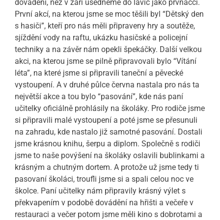
dovádění, než v září usedneme do lavic jako prvňáčci.
První akcí, na kterou jsme se moc těšili byl “Dětský den
s hasiči”, kteří pro nás měli připraveny hry a soutěže,
sjíždění vody na raftu, ukázku hasičské a policejní
techniky a na závěr nám opekli špekáčky. Další velkou
akci, na kterou jsme se pilně připravovali bylo “Vítání
léta”, na které jsme si připravili taneční a pěvecké
vystoupení. A v druhé půlce června nastala pro nás ta
největší akce a tou bylo “pasování”, kde nás paní
učitelky oficiálně prohlásily na školáky. Pro rodiče jsme
si připravili malé vystoupení a poté jsme se přesunuli
na zahradu, kde nastalo již samotné pasování. Dostali
jsme krásnou knihu, šerpu a diplom. Společně s rodiči
jsme to naše povýšení na školáky oslavili bublinkami a
krásným a chutným dortem. A protože už jsme tedy ti
pasovaní školáci, troufli jsme si a spali celou noc ve
školce. Paní učitelky nám připravily krásný výlet s
překvapením v podobě dovádění na hřišti a večeře v
restauraci a večer potom jsme měli kino s dobrotami a