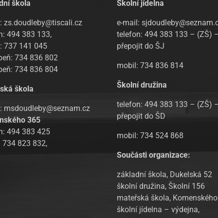
dní škola
Školní jídelna
: zs.doudleby@tiscali.cz
e-mail: sjdoudleby@seznam.
n: 494 383 133,
telefon: 494 383 133 – (ZŠ) 
l: 737 141 045
přepojit do ŠJ
upeň: 734 836 802
mobil: 734 836 814
upeň: 734 836 804
Školní družina
ská škola
telefon: 494 383 133 – (ZŠ) 
l: msdoudleby@seznam.cz
přepojit do ŠD
nského 365
on: 494 383 425
mobil: 734 524 868
: 734 823 832,
Součásti organizace:
základní škola, Dukelská 52
školní družina, Školní 156
mateřská škola, Komenského
školní jídelna – výdejna,