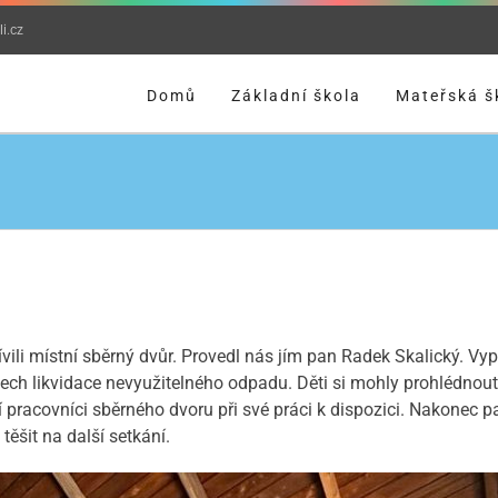
i.cz
Domů
Základní škola
Mateřská š
ívili místní sběrný dvůr. Provedl nás jím pan Radek Skalický. 
bech likvidace nevyužitelného odpadu. Děti si mohly prohlédnout
í pracovníci sběrného dvoru při své práci k dispozici. Nakonec 
ěšit na další setkání.