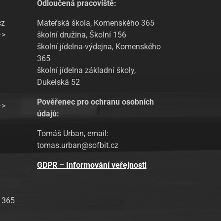
Odloučená pracoviště:
cz
Mateřská škola, Komenského 365
–>
školní družina, Školní 156
školní jídelna-výdejna, Komenského
365
školní jídelna základní školy,
Dukelská 52
Pověřenec pro ochranu osobních
–>
údajů:
Tomáš Urban, email:
tomas.urban@sofbit.cz
GDPR – Informování veřejnosti
 365