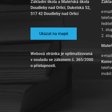
Základní škola a Mateřská škola
Zákla
Doudleby nad Orlicí, Dukelská 52,
e-mail
517 42 Doudleby nad Orlicí
telefo
ředite
1. st
Ukázat na mapě
2. st
Mateř
Webová stránka je optimalizovaná
e-mai
v souladu se zákonem č. 365/2000
Kome
o přístupnosti.
telef
mobil