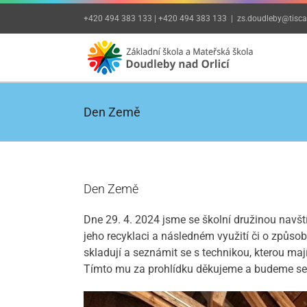
Přeskočit
+420 494 383 133 | +420 494 383 133
|
zs.doudleby@tiscal
na
obsah
Den Země
Den Země
Dne 29. 4. 2024 jsme se školní družinou navšt
jeho recyklaci a následném využití či o způso
skladují a seznámit se s technikou, kterou maj
Tímto mu za prohlídku děkujeme a budeme se t