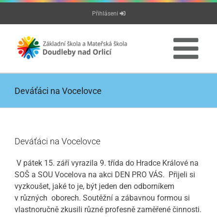
Přeskočit
Přihláseni
na
obsah
Deváťáci na Vocelovce
Deváťáci na Vocelovce
V pátek 15. září vyrazila 9. třída do Hradce Králové na
SOŠ a SOU Vocelova na akci DEN PRO VÁS. Přijeli si
vyzkoušet, jaké to je, být jeden den odborníkem
v různých oborech. Soutěžní a zábavnou formou si
vlastnoručně zkusili různé profesně zaměřené činnosti.