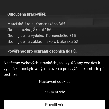
Odloučená pracoviště:
Mateřská škola, Komenského 365
školní družina, Školní 156
školní jídelna-výdejna, Komenského 365
školní jídelna základní školy, Dukelská 52
Pověřenec pro ochranu osobních údajů:
Tomáš Urban, email: tomas.urban@sofbit.cz
Na těchto webových stránkách jsou využívány cookies k
vylepšení poskytovaných služeb a pro zvýšení komfortu při
GDPR – Informování veřejnosti
prohlížení.
Webové stránky ukládají v souladu se zákony na vaše zařízení
Nastavení cookies
soubory, obecně nazývané cookies, potřebné pro fungování
webových stránek a pro analytické účely a v případě vašeho
Zakázat vše
souhlasu také pro možný retargeting. Používáním těchto
stránek s tím vyjadřujete souhlas.
Více informací
Základní škola a Mateřská škola Doudleby nad Orlicí Vytvořila
Povolit vše
Rozumím
digitální agentura
4WORKS Solutions
GDPR Ready