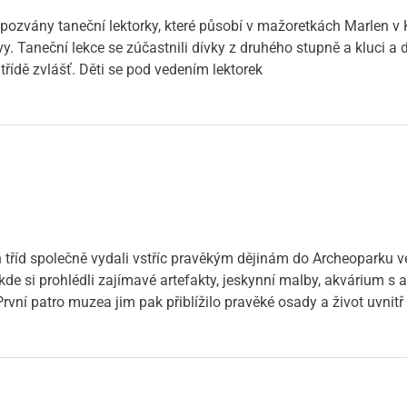
pozvány taneční lektorky, které působí v mažoretkách Marlen v Kos
. Taneční lekce se zúčastnili dívky z druhého stupně a kluci a dí
třídě zvlášť. Děti se pod vedením lektorek
h tříd společně vydali vstříc pravěkým dějinám do Archeoparku v
 kde si prohlédli zajímavé artefakty, jeskynní malby, akvárium s
vní patro muzea jim pak přiblížilo pravěké osady a život uvnitř