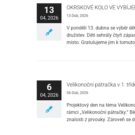
OKRSKOVÉ KOLO VE VYBÍJEN
13
13.Dub, 2026
04, 2026
V pondělí 13. dubna se výběr dětí
družstev. Děti sehrály čtyři zá
místo. Gratulujeme jim k tomu
Velikonoční pátračka v 1. tříd
6
06.Dub, 2026
04, 2026
Projektový den na téma Velikono
rámci „Velikonoční pátračky.“ Bě
znalosti z prvouky. Zároveň se d