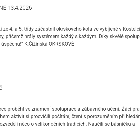
É 13.4.2026
 ze 4. a 5. třídy zúčastnil okrskového kola ve vybíjené v Kostelc
pasy, přičemž hrály systémem každý s každým. Díky skvělé spolu
to úspěchu!“ K.Čižinská OKRSKOVÉ
ě
ce proběhl ve znamení spolupráce a zábavného učení. Žáci praco
hem aktivit si procvičili počítání, čtení s porozuměním při hledá
ozvěděli něco o velikonočních tradicích. Naučili se básničku a