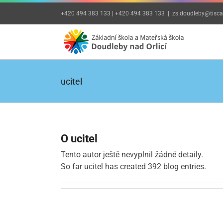
Přeskočit
+420 494 383 133 | +420 494 383 133
|
zs.doudleby@tiscal
na
obsah
ucitel
O
ucitel
Tento autor ještě nevyplnil žádné detaily.
So far ucitel has created 392 blog entries.