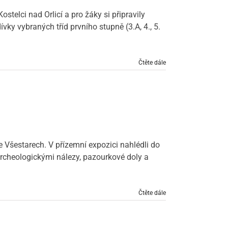
telci nad Orlicí a pro žáky si připravily
vky vybraných tříd prvního stupně (3.A, 4., 5.
Čtěte dále
e Všestarech. V přízemní expozici nahlédli do
 archeologickými nálezy, pazourkové doly a
Čtěte dále