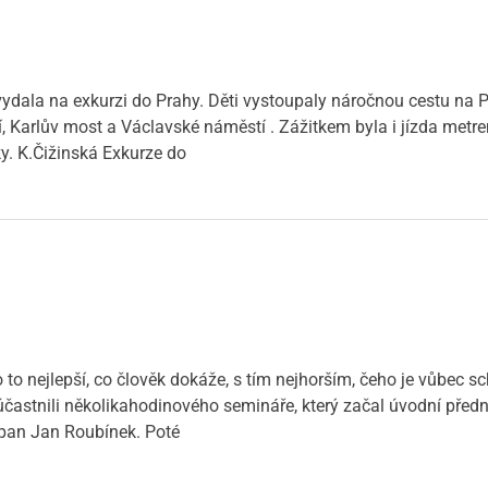
a vydala na exkurzi do Prahy. Děti vystoupaly náročnou cestu na 
 Karlův most a Václavské náměstí . Zážitkem byla i jízda metre
y. K.Čižinská Exkurze do
o nejlepší, co člověk dokáže, s tím nejhorším, čeho je vůbec scho
zúčastnili několikahodinového semináře, který začal úvodní pře
l pan Jan Roubínek. Poté