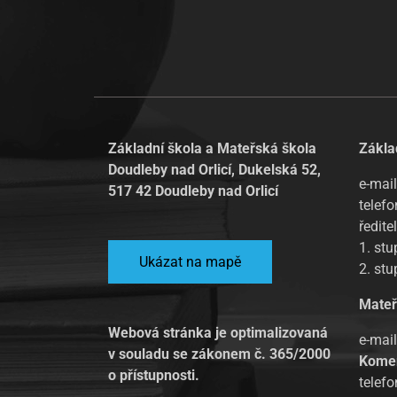
Základní škola a Mateřská škola
Zákla
Doudleby nad Orlicí, Dukelská 52,
e-mail
517 42 Doudleby nad Orlicí
telefo
ředite
1. st
Ukázat na mapě
2. st
Mateř
Webová stránka je optimalizovaná
e-mai
v souladu se zákonem č. 365/2000
Kome
o přístupnosti.
telef