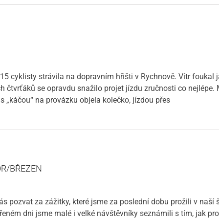
 cyklisty strávila na dopravním hřišti v Rychnově. Vítr foukal ja
 čtvrťáků se opravdu snažilo projet jízdu zručnosti co nejlépe.
 s „káčou“ na provázku objela kolečko, jízdou přes
OR/BŘEZEN
ás pozvat za zážitky, které jsme za poslední dobu prožili v naší š
vřeném dni jsme malé i velké návštěvníky seznámili s tím, jak pro