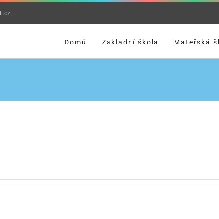
i.cz
Domů
Základní škola
Mateřská š