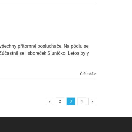
l všechny přítomné posluchače. Na pódiu se
Zúčastnil se i sboreček Sluníčko. Letos byly
Čtěte dále
2
3
4