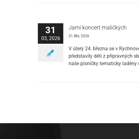
Jarní koncert maličkých
31
31.Bře, 2026
03, 2026
V úterý 24. března se v Rychnov
představily děti z přípravných s
naše písničky tematicky laděny 