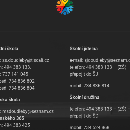
dní škola
Školní jídelna
: zs.doudleby@tiscali.cz
e-mail: sjdoudleby@seznam.
n: 494 383 133,
telefon: 494 383 133 – (ZŠ) 
l: 737 141 045
přepojit do ŠJ
upeň: 734 836 802
mobil: 734 836 814
upeň: 734 836 804
Školní družina
ská škola
telefon: 494 383 133 – (ZŠ) 
l: msdoudleby@seznam.cz
přepojit do ŠD
nského 365
on: 494 383 425
mobil: 734 524 868