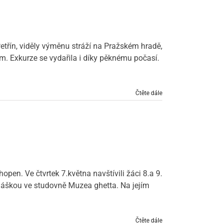
Petřín, viděly výměnu stráží na Pražském hradě,
m. Exkurze se vydařila i díky pěknému počasí.
Čtěte dále
pen. Ve čtvrtek 7.května navštívili žáci 8.a 9.
dnáškou ve studovně Muzea ghetta. Na jejím
Čtěte dále