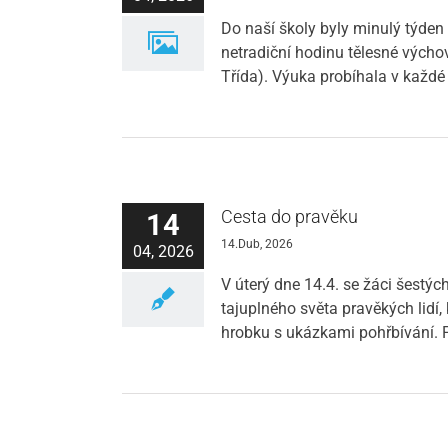
Do naší školy byly minulý týden 
netradiční hodinu tělesné výchovy
Třída). Výuka probíhala v každé 
Cesta do pravěku
14
14.Dub, 2026
04, 2026
V úterý dne 14.4. se žáci šestýc
tajuplného světa pravěkých lidí,
hrobku s ukázkami pohřbívání. Pr