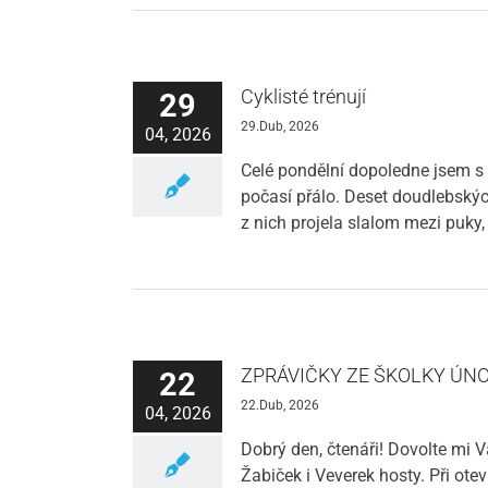
Cyklisté trénují
29
29.Dub, 2026
04, 2026
Celé pondělní dopoledne jsem s 15
počasí přálo. Deset doudlebských
z nich projela slalom mezi puky,
ZPRÁVIČKY ZE ŠKOLKY ÚN
22
22.Dub, 2026
04, 2026
Dobrý den, čtenáři! Dovolte mi V
Žabiček i Veverek hosty. Při ote