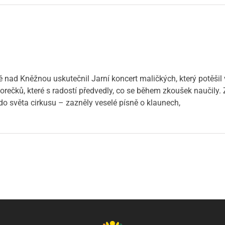
ě nad Kněžnou uskutečnil Jarní koncert maličkých, který potěši
borečků, které s radostí předvedly, co se během zkoušek naučily. 
do světa cirkusu – zazněly veselé písně o klaunech,