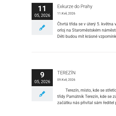
Exkurze do Prahy
11
11.Kvě, 2026
05, 2026
Čtvrtá třída se v úterý 5. květn
orloj na Staroměstském náměstí,
Děti budou mít krásné vzpomínk
TEREZÍN
9
09.Kvě, 2026
05, 2026
Terezín, místo, kde se střetlo t
třídy Památník Terezín, kde se 
začátku nás přivítal sám ředite