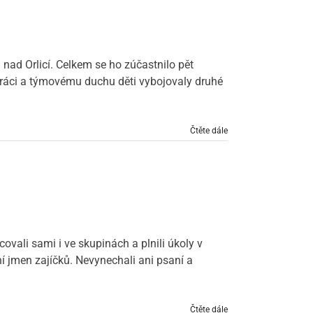
i nad Orlicí. Celkem se ho zúčastnilo pět
práci a týmovému duchu děti vybojovaly druhé
Čtěte dále
vali sami i ve skupinách a plnili úkoly v
ní jmen zajíčků. Nevynechali ani psaní a
Čtěte dále