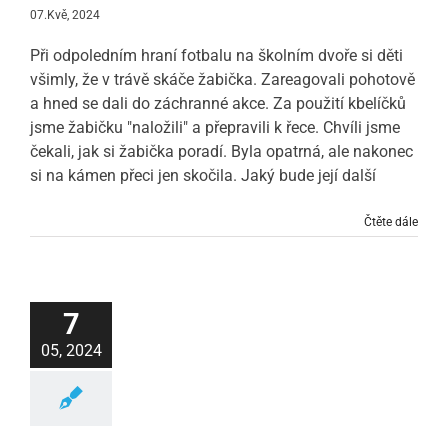
07.Kvě, 2024
Při odpoledním hraní fotbalu na školním dvoře si děti
všimly, že v trávě skáče žabička. Zareagovali pohotově
a hned se dali do záchranné akce. Za použití kbelíčků
jsme žabičku "naložili" a přepravili k řece. Chvíli jsme
čekali, jak si žabička poradí. Byla opatrná, ale nakonec
si na kámen přeci jen skočila. Jaký bude její další
Čtěte dále
7
05, 2024