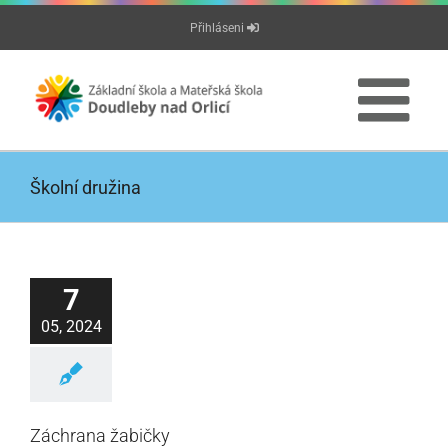
Přeskočit
Přihláseni
na
obsah
Školní družina
7
05, 2024
Záchrana žabičky