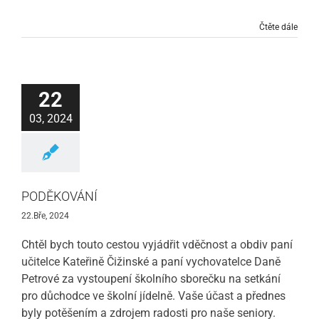
Čtěte dále
22
03, 2024
PODĚKOVÁNÍ
22.Bře, 2024
Chtěl bych touto cestou vyjádřit vděčnost a obdiv paní
učitelce Kateřině Čižinské a paní vychovatelce Daně
Petrové za vystoupení školního sborečku na setkání
pro důchodce ve školní jídelně. Vaše účast a přednes
byly potěšením a zdrojem radosti pro naše seniory.