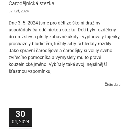
Čarodějnická stezka
07.Kvě, 2024
Dne 3. 5. 2024 jsme pro děti ze školní družiny
uspořádaly čarodějnickou stezku. Děti byly rozděleny
do družstev a plnily zábavné úkoly - vyplňovaly tajenky,
procházely bludištěm, luštily šifry či hledaly rozdíly.
Jako správní čarodějové a čarodějky si volily svého
zvířecího pomocníka a vymyslely mu to pravé
kouzelnické jméno. Vybíraly také svoji nejsilnější
šťastnou vzpomínku,
Čtěte dále
30
04, 2024